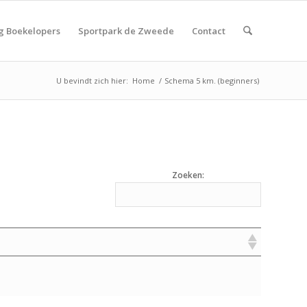
g Boekelopers
Sportpark de Zweede
Contact
U bevindt zich hier:
Home
/
Schema 5 km. (beginners)
Zoeken: