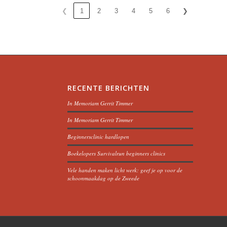
❮
1
2
3
4
5
6
❯
RECENTE BERICHTEN
In Memoriam Gerrit Timmer
In Memoriam Gerrit Timmer
Beginnersclinic hardlopen
Boekelopers Survivalrun beginners clinics
Vele handen maken licht werk: geef je op voor de
schoonmaakdag op de Zweede