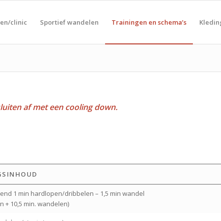
en/clinic
Sportief wandelen
Trainingen en schema’s
Kledin
luiten af met een cooling down.
GSINHOUD
lend 1 min hardlopen/dribbelen – 1,5 min wandel
en + 10,5 min. wandelen)