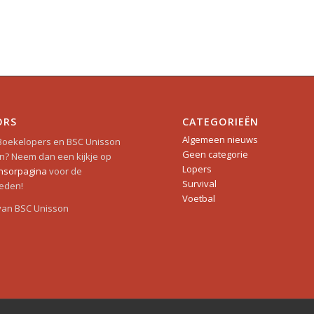
ORS
CATEGORIEËN
Algemeen nieuws
 Boekelopers en BSC Unisson
Geen categorie
? Neem dan een kijkje op
Lopers
nsorpagina
voor de
Survival
eden!
Voetbal
van BSC Unisson