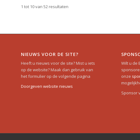
1 tot 10 van 52 resultaten
NIEUWS VOOR DE SITE?
SPONS
Heeft u nieuws voor de site? Mist u iets
Wilt u de
op de website? Maak dan gebruik van
sponsoren
het formulier op de volgende pagina
onze
spo
mogelijkh
Doorgeven website nieuws
Sponsor 