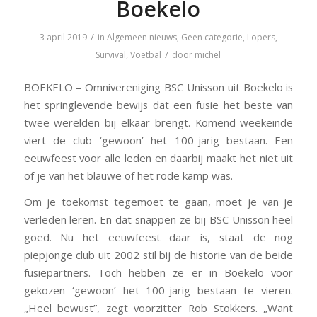
Boekelo
/
3 april 2019
in
Algemeen nieuws
,
Geen categorie
,
Lopers
,
/
Survival
,
Voetbal
door
michel
BOEKELO – Omnivereniging BSC Unisson uit Boekelo is
het springlevende bewijs dat een fusie het beste van
twee werelden bij elkaar brengt. Komend weekeinde
viert de club ‘gewoon’ het 100-jarig bestaan. Een
eeuwfeest voor alle leden en daarbij maakt het niet uit
of je van het blauwe of het rode kamp was.
Om je toekomst tegemoet te gaan, moet je van je
verleden leren. En dat snappen ze bij BSC Unisson heel
goed. Nu het eeuwfeest daar is, staat de nog
piepjonge club uit 2002 stil bij de historie van de beide
fusiepartners. Toch hebben ze er in Boekelo voor
gekozen ‘gewoon’ het 100-jarig bestaan te vieren.
„Heel bewust”, zegt voorzitter Rob Stokkers. „Want