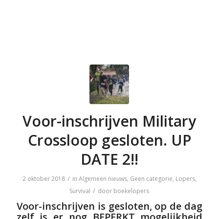
Voor-inschrijven Military
Crossloop gesloten. UP
DATE 2!!
/
2 oktober 2018
in
Algemeen nieuws
,
Geen categorie
,
Lopers
,
/
Survival
door
boekelopers
Voor-inschrijven is gesloten, op de dag
zelf is er nog BEPERKT mogelijkheid