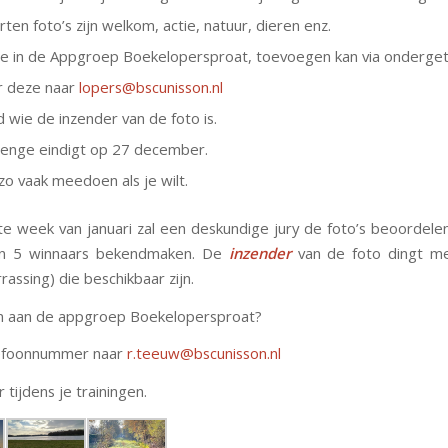
rten foto’s zijn welkom, actie, natuur, dieren enz.
e in de Appgroep Boekelopersproat, toevoegen kan via onderge
r deze naar
lopers@bscunisson.nl
 wie de inzender van de foto is.
lenge eindigt op 27 december.
zo vaak meedoen als je wilt.
te week van januari zal een deskundige jury de foto’s beoordelen 
en 5 winnaars bekendmaken. De
inzender
van de foto dingt m
rrassing) die beschikbaar zijn.
 aan de appgroep Boekelopersproat?
lefoonnummer naar
r.teeuw@bscunisson.nl
r tijdens je trainingen.