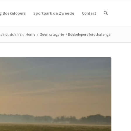
g Boekelopers
Sportpark de Zweede
Contact
vindt zich hier:
Home
/
Geen categorie
/
Boekelopers fotochallenge