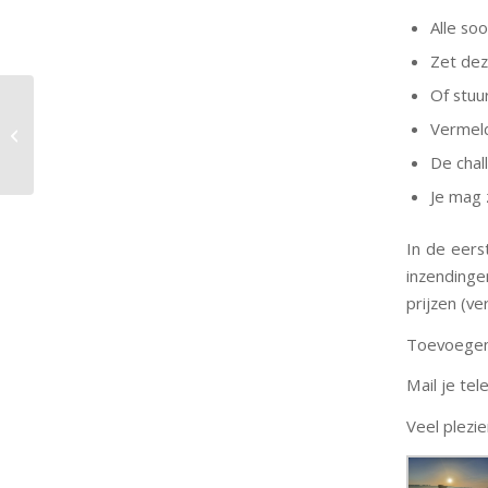
Alle soo
Zet dez
Of stuu
Corona UP DATE 15-10-
Vermeld
2020
De chal
Je mag 
In de eers
inzending
prijzen (ve
Toevoegen
Mail je te
Veel plezie