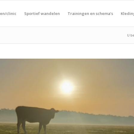
en/clinic
Sportief wandelen
Trainingen en schema’s
Kledin
U be