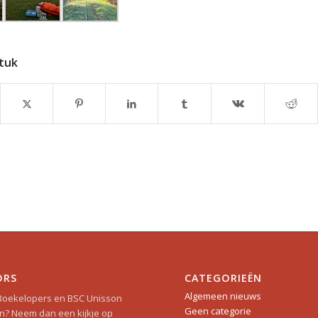
stuk
ORS
CATEGORIEËN
Algemeen nieuws
 Boekelopers en BSC Unisson
Geen categorie
? Neem dan een kijkje op