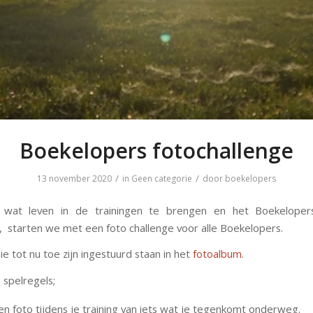
Boekelopers fotochallenge
/
/
13 november 2020
in
Geen categorie
door
boekelopers
at leven in de trainingen te brengen en het Boekeloper
, starten we met een foto challenge voor alle Boekelopers.
ie tot nu toe zijn ingestuurd staan in het
fotoalbum
.
 spelregels;
n foto tijdens je training van iets wat je tegenkomt onderweg.